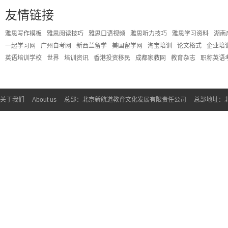
友情链接
雅思写作模板
雅思阅读技巧
雅思口语视频
雅思听力技巧
雅思学习资料
湖南
一起学习网
广州自考网
新西兰留学
美国留学网
淘宝培训
论文格式
企业培
雅思口语教材:《9分达人雅思口语真题还原及解析》
英语培训学校
世界
培训资讯
香港投资移民
成都家教网
教育杂志
职称英语
关于我们
About us
总部：北京新航道教育文化发展有限责任公司
总部地址：北