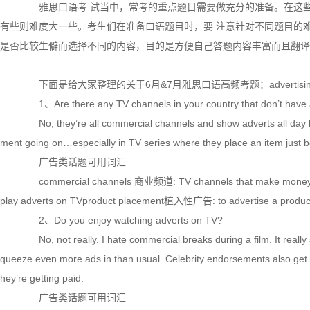
雅思口语考 试当中，常考的重点题目需要做充分的准备。在这些
有些则难度大一些。考生们在准备口语题目时，要 注意针对不同题目的
是否比较生僻而选择不同的内容，目的是方便自己答题内容丰富而且翻译
下面是给大家整理的关于6月&7月雅思口语高频考题：advertis
1、Are there any TV channels in your country that don’t have 
No, they’re all commercial channels and show adverts all day l
ment going on…especially in TV series where they place an item just b
广告类话题可用词汇
commercial channels 商业频道: TV channels that make money f
play adverts on TVproduct placement植入性广告: to advertise a product by
2、Do you enjoy watching adverts on TV?
No, not really. I hate commercial breaks during a film. It really 
queeze even more ads in than usual. Celebrity endorsements also get 
hey’re getting paid.
广告类话题可用词汇