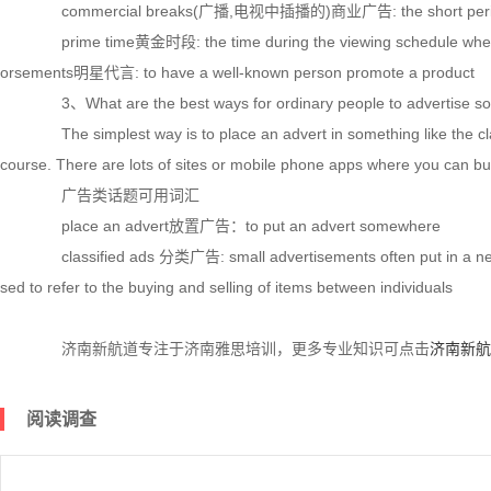
commercial breaks(广播,电视中插播的)商业广告: the short period du
prime time黄金时段: the time during the viewing schedule when mo
orsements明星代言: to have a well-known person promote a product
3、What are the best ways for ordinary people to advertise some
The simplest way is to place an advert in something like the class
course. There are lots of sites or mobile phone apps where you can buy
广告类话题可用词汇
place an advert放置广告：to put an advert somewhere
classified ads 分类广告: small advertisements often put in a new
sed to refer to the buying and selling of items between individuals
济南新航道专注于济南雅思培训，更多专业知识可点击
济南新航
阅读调查