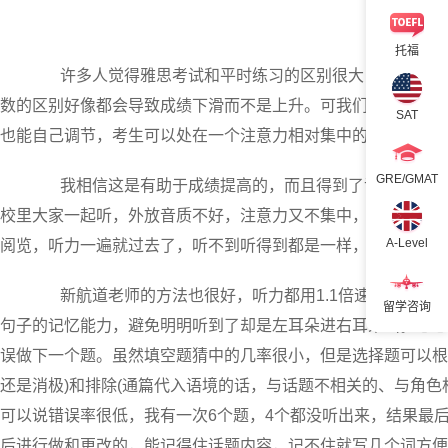
托福
许多人觉得雅思考试和平时练习的区别很大，原因有很多
数的区别好像都会导致成绩下滑而不是上升。可我们平时练习听
SAT
也能自己调节，考生可以处在一个注意力相对集中的环境下，不
GRE/GMAT
我相信这是有助于成绩提高的，而且得到了证实，因为我
校里大家一起听，外放音质不好，注意力又不集中，所以成绩总
A-Level
阅览，听力一遍就过去了，听不到听得到都是一样，对注意力要
新航道老师的方法也很好，听力都用1.1倍速锻炼，这样
留学咨询
句子的记忆能力，避免明明听到了却是左耳朵进右耳朵出。心态
误做下一个题。虽然填空题猜中的几率很小，但是选择题可以根
还是消极)和排除(通篇代入语境的话，与话题不相关的、与角
可以说错误率很低，我有一次6个题，4个都没听出来，结果最
后进行做和更改的，能记得住话题内容，记不住就写几个词方便