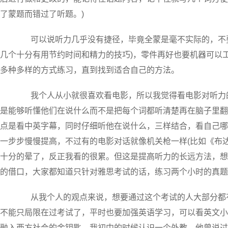
了蒙题而错过了听题。)
可以说听力几乎没有捷径，毕竟全蒙是毫不实际的，不要
几个十分有用节约时间和精力的技巧)，零件再好也要机器可以
多种多样的方式练习，直到找到适合自己的方法。
我个人从小就很喜欢看电影，所以我觉得看电影对听力的
是能够听懂他们在说什么而不是把每个词都听清楚再在脑子里翻
点是看中英字幕，同时仔细听他在说什么，三样结合，看自己哪
一步步慢慢提高，不过有的电影对话就像机关枪一样(比如《布
十分的晕了，反正我看的很累。但这是提高听力的长远方法，想
的借口，大家都知道只针对雅思考试的话，练习两个小时的真题
从我个人的观点来说，想要通过这个考试的人大部分都有
不能只局限在过考试了，平时也要加强英语学习，可以看英文小
融入西方社会的金钥匙。我初中的时候认识一个外教，他曾说过：‘The best way t