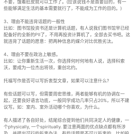
不要，饿着肚皮就可以工作了。(应该说钱不是首要目的，有一
些能够满足生活的基本需要就行了，不能成为工作的目的。)
3、理由不能违背话题的一般性
比如：图书馆投资书还是计算机话题，有人说我们图书馆早已经
配备好的全新的PII了，不用再投资计算机了，全部去买书吧。这
就违背了话题的愿意：把两种信息的媒介对比优胜劣汰。
4、理由不要在政治上敏感。
比如：让你重新生活一次，你选择何时何地有人说，选择科索
沃，要成为一位杰出将领，重创北约。
托福写作是否可以写折衷型文章，如果可以注意什么?
有些话题可以写，但需要周密思维，两者能够有机的协调在一
起，还要良好语言功底，一般同学成功几率只占20%，所以不建
议写。如：室内、室外活动哪个你喜欢，为什么。
有人描述了各自好处，结尾综合提到他们共同决定人的健康，一
个physically, 一个spiritually. 要注意两面的优点缺点都有所涉
及，并提出可行的折衷办法。有些话题是不可以折衷的。比如投