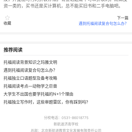
资一类的，买书还是买计算机，总不能买旧书和二手电脑吧。
下一篇
收藏
遇到托福阅读复合句怎么办？
推荐阅读
托福阅读背景知识之玛雅文明
遇到托福阅读复合句怎么办？
托福独立口语题型及备考攻略
托福阅读考点—动物学之巨兽
大学生不出国也要学托福的N+1个理由
托福独立写作时，这些审题雷区，你有踩到吗?
分校电话：0531-86018775
新航道济南学校
总部：北京新航道教育文化发展有限责任公司