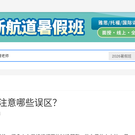
获取验证码
请妥善保存您的密码
3.请使用其他账号登录
4.请联系官方客服
登录
登录
下一步
立即登录
知道了
保存新密码
密码登录
验证码登录
收不到验证码?
忘记密码?
为了确保您的帐号安全
收不到验证码?
请勿将帐号信息提供给他人/机构
忘记密码?
首次登录自动注册
搜老师
2026暑假班
注意哪些误区？
辑