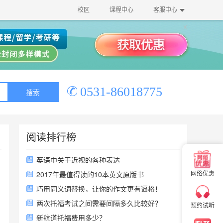
校区
课程中心
客服中心
0531-86018775
搜索
阅读排行榜
×
英语中关于近视的各种表达
网络优惠
2017年最值得读的10本英文原版书
×
巧用同义词替换，让你的作文更有逼格！
两次托福考试之间需要间隔多久比较好？
预约试听
新航道托福费用多少？