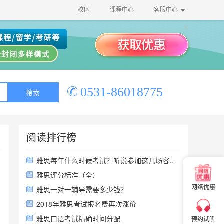
校区
课程中心
客服中心
0531-86018775
搜索
阅读排行榜
雅思每年什么时候考试？听说参加这几场容易拿高分！
×
雅思评分标准（全）
网络优惠
雅思一对一辅导需要多少钱？
×
2018年雅思考试报名费再次涨价
雅思口语考试精确时间分配
预约试听