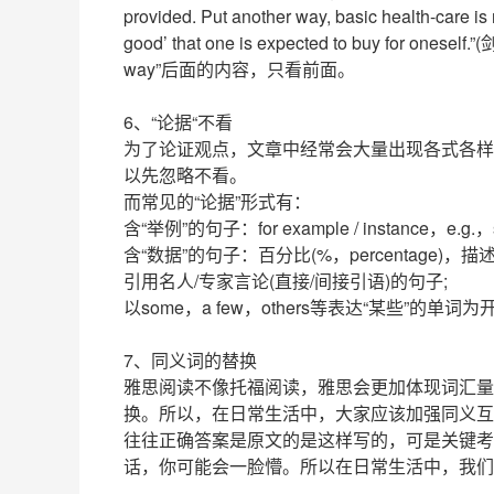
provided. Put another way, basic health-care is 
good’ that one is expected to buy for onese
way”后面的内容，只看前面。
6、“论据“不看
为了论证观点，文章中经常会大量出现各式各样
以先忽略不看。
而常见的“论据”形式有：
含“举例”的句子：for example / instance，e.g.，
含“数据”的句子：百分比(%，percentage)，
引用名人/专家言论(直接/间接引语)的句子;
以some，a few，others等表达“某些”的单词
7、同义词的替换
雅思阅读不像托福阅读，雅思会更加体现词汇量
换。所以，在日常生活中，大家应该加强同义互
往往正确答案是原文的是这样写的，可是关键考
话，你可能会一脸懵。所以在日常生活中，我们