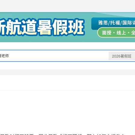
获取验证码
请妥善保存您的密码
3.请使用其他账号登录
4.请联系官方客服
登录
登录
下一步
立即登录
知道了
保存新密码
密码登录
验证码登录
收不到验证码?
忘记密码?
为了确保您的帐号安全
收不到验证码?
请勿将帐号信息提供给他人/机构
忘记密码?
首次登录自动注册
搜老师
2026暑假班