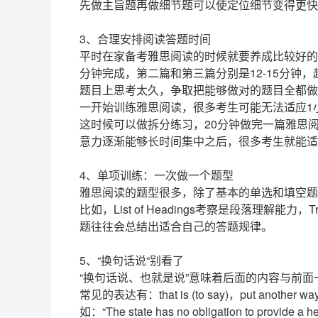
先做主旨题再做细节题可以使定位细节变得更快
3、合理安排阅读答题时间
平时在家备考雅思阅读的时候就要养成比较好的
分钟完成，第二篇和第三篇分别是12-15分钟
题目上思考太久，争取把能够做对的题目全都做
一开始训练雅思阅读，很多考生可能无法适应1
这时候可以做拆分练习，20分钟做完一篇雅思
意力逐渐能够长时间集中之后，很多考生就能适
4、单项训练：一次做一个题型
雅思阅读的题型很多，除了基本的单选和填空题
比如，List of Headings考察是段落理解能力，T
题往往会总结出适合自己的答题规律。
5、“换句话说“别看了
“换句话说、也就是说”意味着后面的内容与前
常见的表达有：that is (to say)，put another wa
如：“The state has no obligation to provide a heal