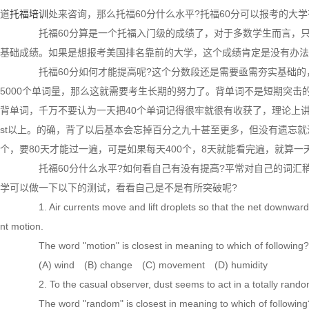
道
托福培训
处来咨询，那么托福60分什么水平?托福60分可以报考的大
托福60分算是一个托福入门级的成绩了，对于多数学生而言，只
基础成绩。如果是想报考美国排名靠前的大学，这个成绩肯定是没有办法
托福60分如何才能提高呢?这个分数段还是需要亟需夯实基础的
5000个单词量，那么这就需要考生长期的努力了。背单词不是短期突
背单词，千万不要认为一天把40个单词记得很牢就很有收获了，理论上讲，
st以上。的确，背了以后基本会忘掉百分之九十甚至更多，但没有遗忘就
个，要80天才能过一遍，可是如果每天400个，8天就能看完遍，就算一
托福60分什么水平?如何看自己有没有提高?平常对自己的词汇
学可以做一下以下的测试，看看自己是不是有所突破呢?
1. Air currents move and lift droplets so that the net downward 
nt motion.
The word "motion" is closest in meaning to which of following?
(A) wind (B) change (C) movement (D) humidity
2. To the casual observer, dust seems to act in a totally random 
The word "random" is closest in meaning to which of following