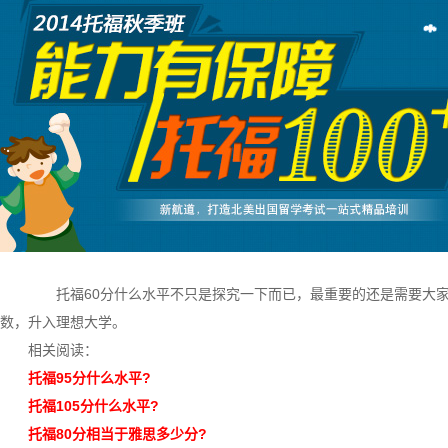
托福60分什么水平不只是探究一下而已，最重要的还是需要大家
数，升入理想大学。
相关阅读：
托福95分什么水平
?
托福105分什么水平
?
托福80分相当于雅思多少分
?