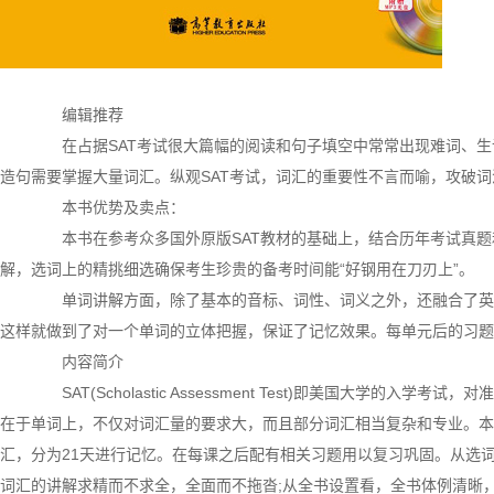
编辑推荐
在占据SAT考试很大篇幅的阅读和句子填空中常常出现难词、生
造句需要掌握大量词汇。纵观SAT考试，词汇的重要性不言而喻，攻破词
本书优势及卖点：
本书在参考众多国外原版SAT教材的基础上，结合历年考试真题和作
解，选词上的精挑细选确保考生珍贵的备考时间能“好钢用在刀刃上”。
单词讲解方面，除了基本的音标、词性、词义之外，还融合了英
这样就做到了对一个单词的立体把握，保证了记忆效果。每单元后的习题
内容简介
SAT(Scholastic Assessment Test)即美国大学的
在于单词上，不仅对词汇量的要求大，而且部分词汇相当复杂和专业。本书
汇，分为21天进行记忆。在每课之后配有相关习题用以复习巩固。从选词看
词汇的讲解求精而不求全，全面而不拖沓;从全书设置看，全书体例清晰，