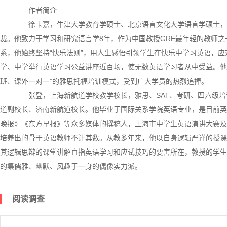
作者简介
徐卡嘉，牛津大学教育学硕士、北京语言文化大学语言学硕士，
裁。他致力于学习和研究语言学8年，作为中国教授GRE最年轻的教师
系，他始终坚持“快乐法则”，用人生感悟引领学生在快乐中学习英语，
学、中学举行英语学习公益讲座近百场，使无数英语学习者从中受益。他
班、课外一对一”的雅思托福培训模式，受到广大学员的热烈追捧。
张登，上海新航道学校教学校长，雅思、SAT、考研、四六级培
道副校长、济南新航道校长。他毕业于国际关系学院英语专业，是目前英
晚报》《东方早报》等众多媒体的撰稿人，上海市中学生英语演讲大赛及
培养出的骨干英语教师不计其数。从教多年来，他以自身逻辑严谨的授课
其逻辑思辩的课堂讲解直指英语学习和应试技巧的要害所在，教授的学生
的集儒雅、幽默、风趣于一身的偶像实力派。
阅读调查