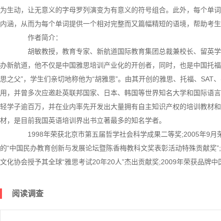
为生动，让无意义的字母罗列演变为有意义的符号组合。此外，每个单词
内涵，从而为每个单词提供一个相对完整而又篇幅精短的语境，帮助考生
作者简介：
胡敏教授，教育专家、新航道国际教育集团总裁兼校长、留英学者
办新航道，他不仅是中国雅思培训产业化的开创者，同时，也是中国托福
思之父”，学生们亲切地称他为“胡雅思”。由其开创的雅思、托福、SA
用，并曾多次应邀赴英联邦国家、日本、韩国等世界知名大学和国际语言
轻学子逾百万，并在业内率先开发出大量拥有自主知识产权的培训教材和
材，是目前我国英语培训界出书立著最多的知名学者。
1998年荣获北京市第五届哲学社会科学成果二等奖;2005年9
的“中国民办教育创新与发展论坛暨陈香梅教科文奖表彰活动特殊贡献奖”;2
文化协会授予其全球“雅思考试20年20人”杰出贡献奖;2009年荣获品牌
阅读调查