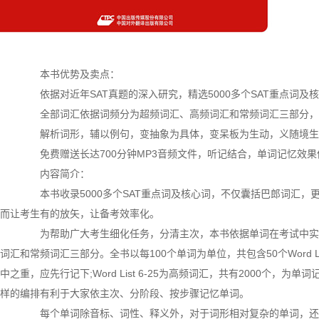
本书优势及卖点：
依据对近年SAT真题的深入研究，精选5000多个SAT重点词及
全部词汇依据词频分为超频词汇、高频词汇和常频词汇三部分，细
解析词形，辅以例句，变抽象为具体，变呆板为生动，义随境生
免费赠送长达700分钟MP3音频文件，听记结合，单词记忆效果
内容简介：
本书收录5000多个SAT重点词及核心词，不仅囊括巴郎词汇，更
而让考生有的放矢，让备考效率化。
为帮助广大考生细化任务，分清主次，本书依据单词在考试中实
词汇和常频词汇三部分。全书以每100个单词为单位，共包含50个Word List
中之重，应先行记下;Word List 6-25为高频词汇，共有2000个，为单词记
样的编排有利于大家依主次、分阶段、按步骤记忆单词。
每个单词除音标、词性、释义外，对于词形相对复杂的单词，还