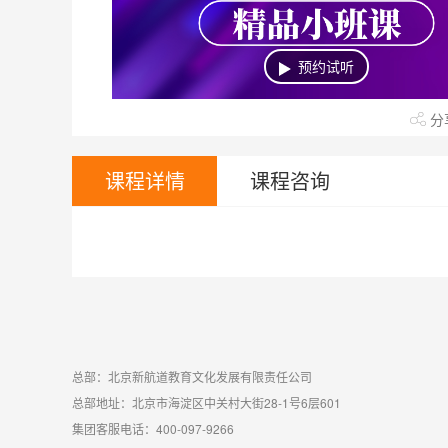
上课地区
武广40楼
武广48楼
武广28
预约试听
中南22楼
中南35楼
华科
分
全封闭
课程详情
课程咨询
总部：北京新航道教育文化发展有限责任公司
总部地址：北京市海淀区中关村大街28-1号6层601
集团客服电话：400-097-9266