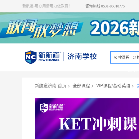
新航道-用心用情用力做教育！
咨询热线 0531-86018775
搜课程
请咨询课程
搜索
KET课程
新航道济南 首页
>
全部课程
>
VIP课程/基础英语
>
上课时间