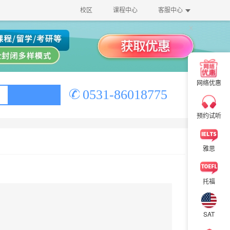
校区
课程中心
客服中心
×
网络优惠
0531-86018775
×
预约试听
雅思
托福
SAT