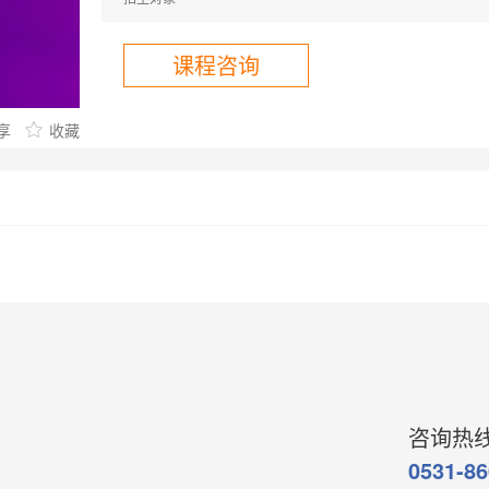
楼
武大2楼
武大3楼
武大4楼
鲁巷2楼
鲁巷3楼
课程咨询
丰颐
湖大
汉阳
枫叶
南湖
司门口
光谷
享
收藏
课程咨询
咨询热
0531-8