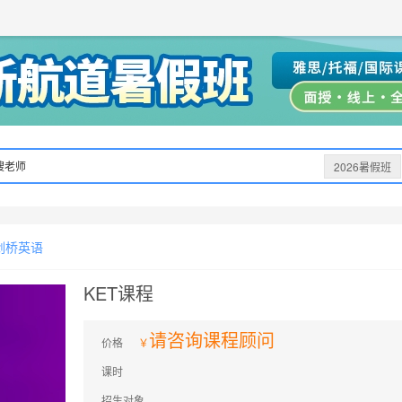
获取验证码
请妥善保存您的密码
3.请使用其他账号登录
4.请联系官方客服
登录
登录
下一步
立即登录
知道了
提交预约
保存新密码
密码登录
验证码登录
收不到验证码?
忘记密码?
为了确保您的帐号安全
收不到验证码?
请勿将帐号信息提供给他人/机构
忘记密码?
首次登录自动注册
搜老师
2026暑假班
顾问
剑桥英语
KET课程
请咨询课程顾问
价格
课时
招生对象