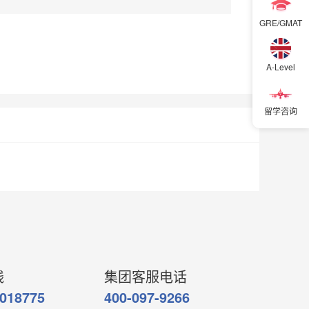
GRE/GMAT
徐东13楼
徐东19楼
中南16楼
二七
留学汉口
留学武昌
A-Level
留学咨询
立即购买
线
集团客服电话
6018775
400-097-9266