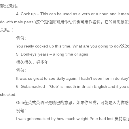
都没捞到。
4. Cock up – This can be used as a verb or a noun and it means 
do with male parts!)这个短语既可用作动词也可用作名词，它的
关系。)
例句：
You really cocked up this time. What are you goin
5. Donkeys’ years – a long time or ages
很久很久，好多年
例句：
It was so great to see Sally again. I hadn’t seen 
6. Gobsmacked - “Gob” is mouth in British English and if you s
shocked.
Gob在英式英语里是嘴巴的意思，如果你咂嘴，可能是因为你感
例句：
I was gobsmacked by how much weight Pete had lo