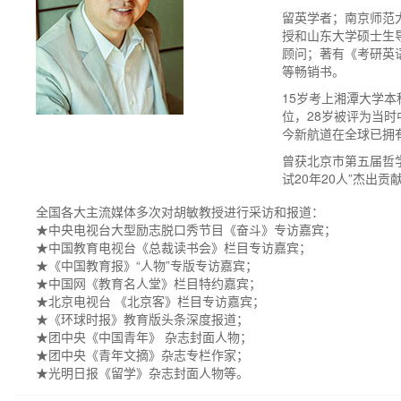
留英学者；南京师范
授和山东大学硕士生
顾问；著有《考研英
等畅销书。
15岁考上湘潭大学本
位，28岁被评为当
今新航道在全球已拥有
曾获北京市第五届哲
试20年20人”杰出
全国各大主流媒体多次对胡敏教授进行采访和报道：
★中央电视台大型励志脱口秀节目《奋斗》专访嘉宾；
★中国教育电视台《总裁读书会》栏目专访嘉宾；
★《中国教育报》“人物”专版专访嘉宾；
★中国网《教育名人堂》栏目特约嘉宾；
★北京电视台 《北京客》栏目专访嘉宾；
★《环球时报》教育版头条深度报道；
★团中央《中国青年》 杂志封面人物；
★团中央《青年文摘》杂志专栏作家；
★光明日报《留学》杂志封面人物等。